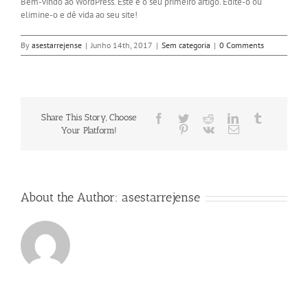
Bem-vindo ao WordPress. Este é o seu primeiro artigo. Edite-o ou
elimine-o e dê vida ao seu site!
By
asestarrejense
|
Junho 14th, 2017
|
Sem categoria
|
0 Comments
Share This Story, Choose
Facebook
Twitter
Reddit
LinkedIn
Tumblr
Pinterest
Vk
Email
Your Platform!
About the Author:
asestarrejense